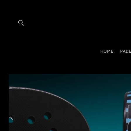
Vai
direttamente
ai contenuti
HOME
PADE
Passa alle
informazioni
sul prodotto