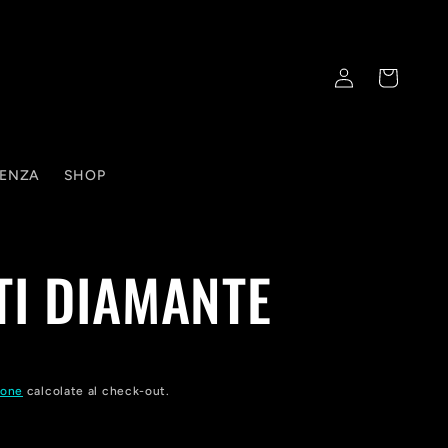
Accedi
Carrello
TENZA
SHOP
TI DIAMANTE
ione
calcolate al check-out.