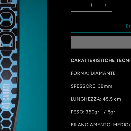
Diminuisci
Aumenta
quantità
quantità
per
per
40
40
Es
CARATI
CARATI
DIAMANTE
DIAMANT
CARATTERISTICHE TECN
FORMA: DIAMANTE
SPESSORE: 38mm
LUNGHEZZA: 45,5 cm
PESO: 350gr +/-5gr
BILANCIAMENTO: MEDIO