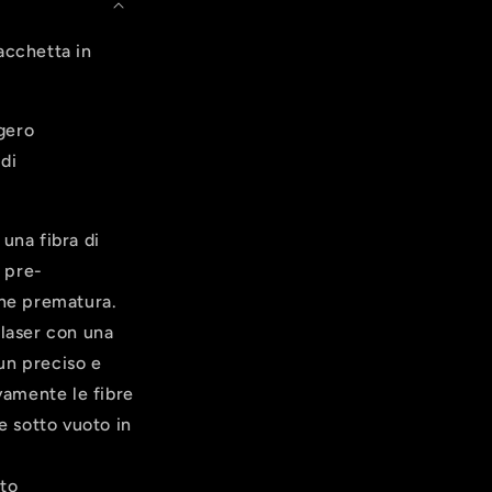
acchetta in
gero
 di
 una fibra di
 pre-
one prematura.
 laser con una
 un preciso e
vamente le fibre
e sotto vuoto in
eto