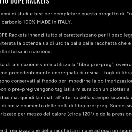
TTO DOPE RACKETS
2 anni di studi e test per completare questo progetto di “r
 carbonio 100% MADE in ITALY.
PE Rackets innanzi tutto si caratterizzano per il peso leg
erata la potenza sia di uscita palla dalla racchetta che e
lla stessa in ricezione.
o di laminazione viene utilizza la “fibra pre-preg”, ovvero
ene precedentemente impregnata di resina. I fogli di fibra
ono conservati al freddo per impedirne la polimerizzazi
rbonio pre-preg vengono tagliati a misura con un plotter al
atissima, quindi laminati all’interno dello stampo secondo
di posizionamento delle pelli di fibra pre-preg. Successi
izzate per mezzo del calore (circa 120°) e della pression
le di realizzazione della racchetta rimane ad oggi un segr