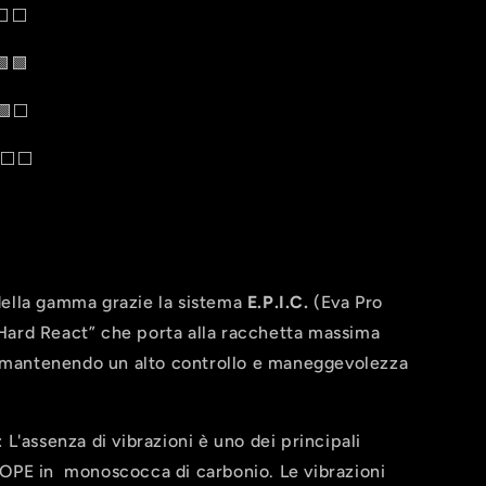
️⬜️
🟩
⬜️
⬜️
⬜️
della gamma grazie la sistema
E.P.I.C.
(Eva Pro
Hard React” che porta alla racchetta massima
la mantenendo un alto controllo e maneggevolezza
: L'assenza di vibrazioni è uno dei principali
DOPE in monoscocca di carbonio. Le vibrazioni