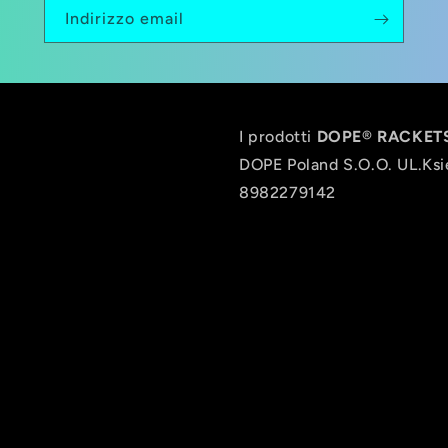
Indirizzo email
I prodotti
DOPE
®
RACKETS
DOPE Poland S.O.O. UL.Ksi
8982279142