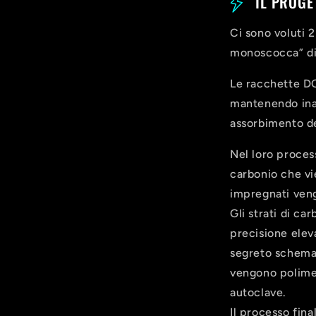
IL PROGE
o
Ci sono voluti 
n
monoscocca” di
t
Le racchette DO
e
mantenendo inalt
assorbimento de
n
u
Nel loro process
carbonio che vi
t
impregnati veng
o
Gli strati di ca
precisione elev
c
segreto schema 
o
vengono polimer
autoclave.
m
Il processo fina