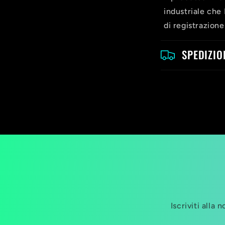
p
industriale che 
r
di registrazione
i
SPEDIZIO
m
i
b
i
l
e
Iscriviti alla