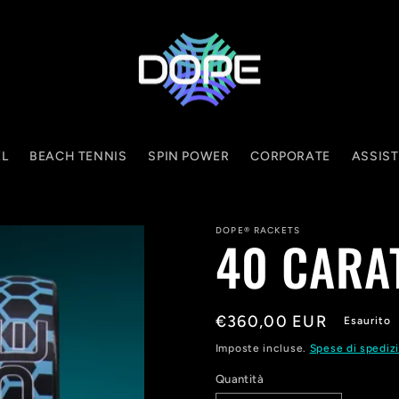
L
BEACH TENNIS
SPIN POWER
CORPORATE
ASSIS
DOPE® RACKETS
40 CARA
Prezzo
€360,00 EUR
Esaurito
di
Imposte incluse.
Spese di spediz
listino
Quantità