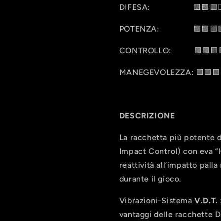
DIFESA: 🟩🟩🟩⬜
POTENZA: 🟩🟩🟩
CONTROLLO: 🟩🟩🟩
MANEGEVOLEZZA: 🟩🟩🟩
DESCRIZIONE
La racchetta più potente 
Impact Control) con eva “
reattività all’impatto pal
durante il gioco.
Vibrazioni-Sistema
V.D.T.
vantaggi delle racchette 