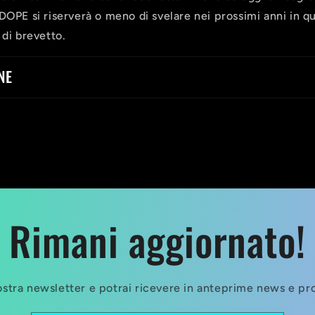
DOPE si riserverà o meno di svelare nei prossimi anni in q
 di brevetto.
NE
Rimani aggiornato!
 nostra newsletter e potrai ricevere in anteprime news e p