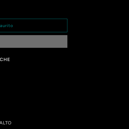
aurito
E
ICHE
/ALTO