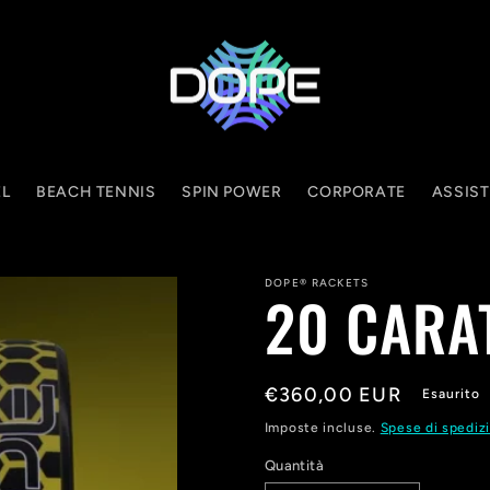
L
BEACH TENNIS
SPIN POWER
CORPORATE
ASSIS
DOPE® RACKETS
20 CARA
Prezzo
€360,00 EUR
Esaurito
di
Imposte incluse.
Spese di spediz
listino
Quantità