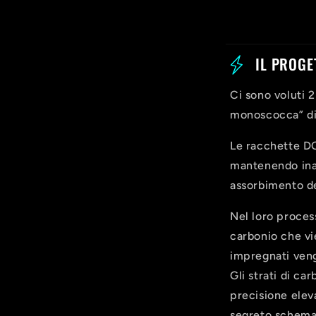
C
IL PROGE
o
Ci sono voluti 
n
monoscocca” di
t
Le racchette DO
e
mantenendo inalt
assorbimento de
n
u
Nel loro process
carbonio che vi
t
impregnati veng
o
Gli strati di ca
precisione elev
c
segreto schema 