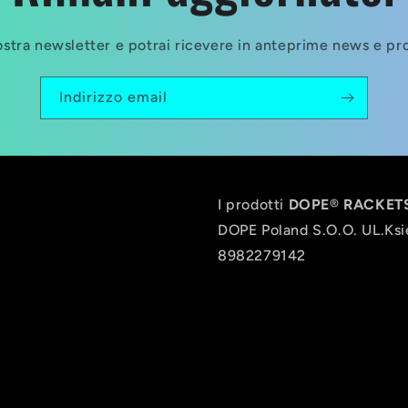
 nostra newsletter e potrai ricevere in anteprime news e p
Indirizzo email
I prodotti
DOPE
®
RACKETS
DOPE Poland S.O.O. UL.Ksi
8982279142