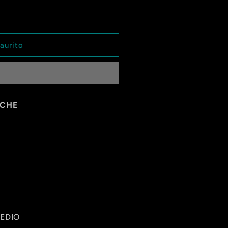
aurito
E
ICHE
EDIO