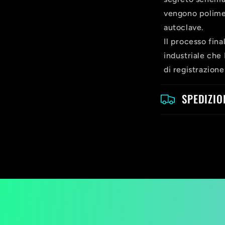
o
vengono polimer
autoclave.
m
Il processo fina
p
industriale che 
r
di registrazione
i
SPEDIZIO
m
i
b
i
l
e