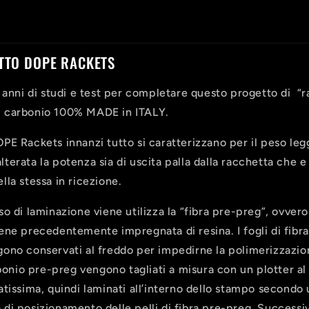
TTO DOPE RACKETS
2 anni di studi e test per completare questo progetto di “r
 carbonio 100% MADE in ITALY.
PE Rackets innanzi tutto si caratterizzano per il peso leg
erata la potenza sia di uscita palla dalla racchetta che e
lla stessa in ricezione.
o di laminazione viene utilizza la “fibra pre-preg”, ovvero
ene precedentemente impregnata di resina. I fogli di fibra
ono conservati al freddo per impedirne la polimerizzazi
rbonio pre-preg vengono tagliati a misura con un plotter al
atissima, quindi laminati all’interno dello stampo secondo
di posizionamento delle pelli di fibra pre-preg. Successi