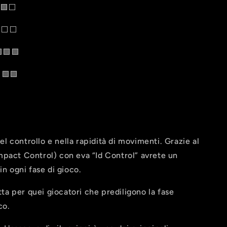
⬜️
️⬜️
🟩
🟩🟩
l controllo e nella rapidità di movimenti. Grazie al
mpact Control) con eva “Id Control” avrete un
 in ogni fase di gioco.
ta per quei giocatori che prediligono la fase
co.