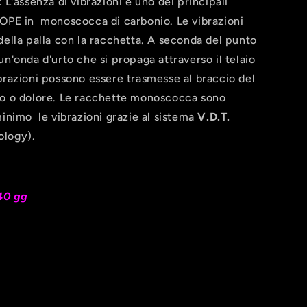
: L'assenza di vibrazioni è uno dei principali
DOPE in monoscocca di carbonio. Le vibrazioni
della palla con la racchetta. A seconda del punto
n'onda d'urto che si propaga attraverso il telaio
brazioni possono essere trasmesse al braccio del
io o dolore. Le racchette monoscocca sono
minimo le vibrazioni grazie al sistema
V.D.T.
ology).
40 gg