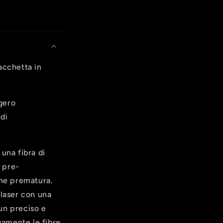
acchetta in
gero
 di
 una fibra di
 pre-
one prematura.
 laser con una
 un preciso e
vamente le fibre