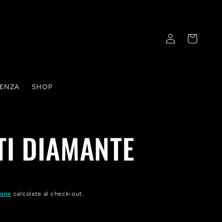
Accedi
Carrello
TENZA
SHOP
TI DIAMANTE
ione
calcolate al check-out.