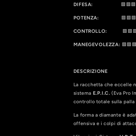
DIFESA:
🟩🟩🟩🟩
POTENZA:
🟩🟩🟩⬜
CONTROLLO:
🟩🟩🟩
MANEGEVOLEZZA:
🟩🟩
DESCRIZIONE
La racchetta che eccelle ne
sistema
E.P.I.C.
(Eva Pro I
controllo totale sulla palla
La forma a diamante è adat
offensiva e i colpi di attac