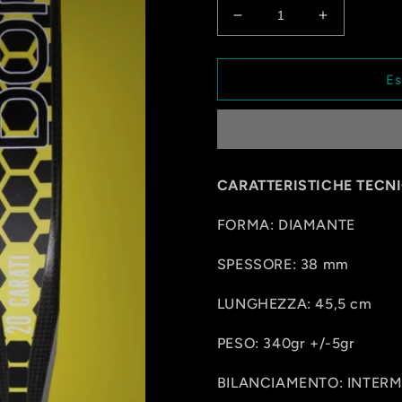
Diminuisci
Aumenta
quantità
quantità
per
per
20
20
Es
CARATI
CARATI
DIAMANTE
DIAMANT
CARATTERISTICHE TECN
FORMA: DIAMANTE
SPESSORE: 38 mm
LUNGHEZZA: 45,5 cm
PESO: 340gr +/-5gr
BILANCIAMENTO: INTERM