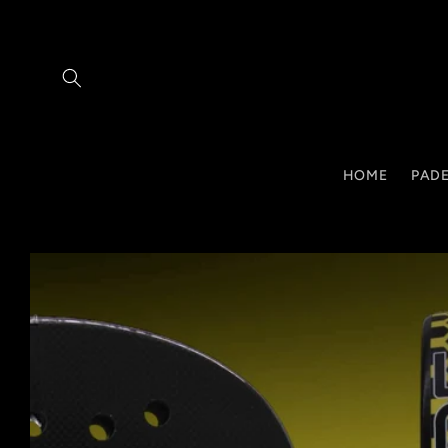
Vai
direttamente
ai contenuti
HOME
PADE
Passa alle
informazioni
sul prodotto