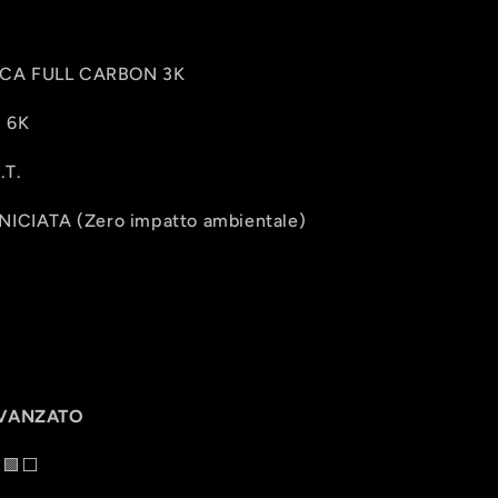
CA FULL CARBON 3K
 6K
.T.
CIATA (Zero impatto ambientale)
AVANZATO
⬜️