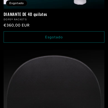
Esgotado
DIAMANTE DE 40 quilates
Fabricante:
DOPE® RACKETS
Preço
€360,00 EUR
normal
Esgotado