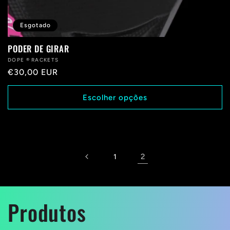
Esgotado
PODER DE GIRAR
Fabricante:
DOPE ® RACKETS
Preço
€30,00 EUR
normal
Escolher opções
2
1
C
Produtos