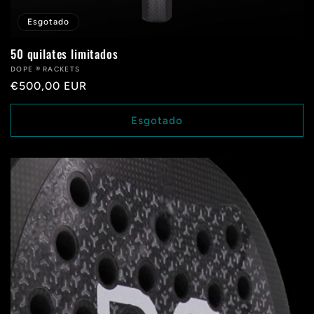
Esgotado
50 quilates limitados
Fabricante:
DOPE ® RACKETS
Preço
€500,00 EUR
normal
Esgotado